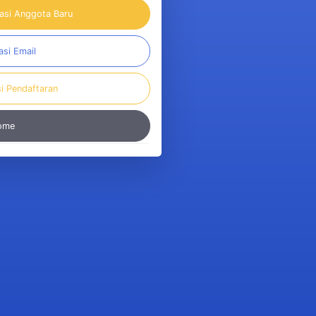
rasi Anggota Baru
asi Email
si Pendaftaran
Home